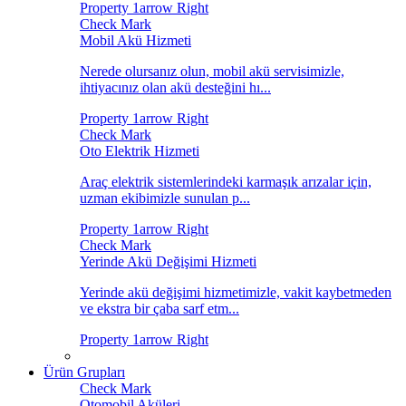
Mobil Akü Hizmeti
Nerede olursanız olun, mobil akü servisimizle,
ihtiyacınız olan akü desteğini hı...
Oto Elektrik Hizmeti
Araç elektrik sistemlerindeki karmaşık arızalar için,
uzman ekibimizle sunulan p...
Yerinde Akü Değişimi Hizmeti
Yerinde akü değişimi hizmetimizle, vakit kaybetmeden
ve ekstra bir çaba sarf etm...
Ürün Grupları
Otomobil Aküleri