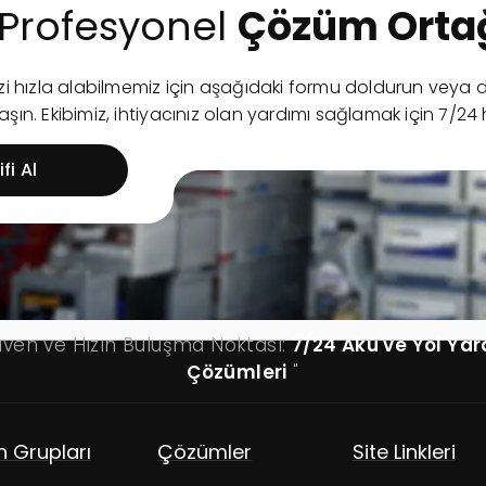
Profesyonel
Çözüm Ortağ
nizi hızla alabilmemiz için aşağıdaki formu doldurun ve
şın. Ekibimiz, ihtiyacınız olan yardımı sağlamak için 7/24 
fi Al
üven ve Hızın Buluşma Noktası:
7/24 Akü ve Yol Ya
Çözümleri
"
n Grupları
Çözümler
Site Linkleri