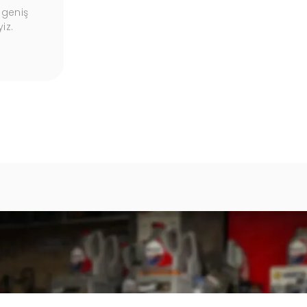
 geniş
Ürünlerimiz, kalite güvencesi altında, uzun
iz.
süreli garantilerle sunulmaktadır.