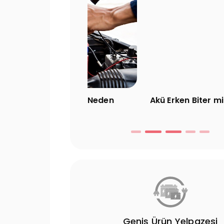
er, Marş Neden
Akü Erken Biter mi? Ömrü Kaç Y
maz?
Uzman Ekip
Geniş Ürün Yelpazesi