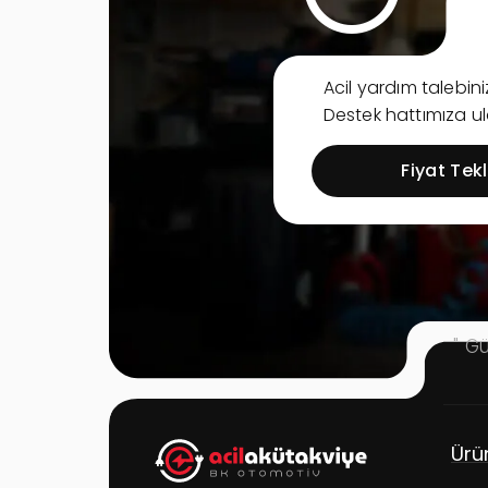
Acil yardım talebi
Destek hattımıza ula
Fiyat Tekli
" G
Çözümler
Site Linkleri
Ürü