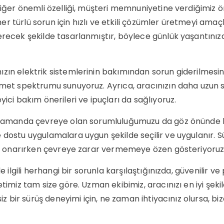
diğer önemli özelliği, müşteri memnuniyetine verdiğimiz ö
 her türlü sorun için hızlı ve etkili çözümler üretmeyi amaç
erecek şekilde tasarlanmıştır, böylece günlük yaşantınıza
ın elektrik sistemlerinin bakımından sorun giderilmesine
zmet spektrumu sunuyoruz. Ayrıca, aracınızın daha uzun
ici bakım önerileri ve ipuçları da sağlıyoruz.
ı zamanda çevreye olan sorumluluğumuzu da göz önünde b
dostu uygulamalara uygun şekilde seçilir ve uygulanır. Sür
ini onarırken çevreye zarar vermemeye özen gösteriyoruz
le ilgili herhangi bir sorunla karşılaştığınızda, güvenilir 
etimiz tam size göre. Uzman ekibimiz, aracınızı en iyi şek
iz bir sürüş deneyimi için, ne zaman ihtiyacınız olursa, bize