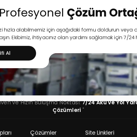
Profesyonel
Çözüm Ortağ
nizi hızla alabilmemiz için aşağıdaki formu doldurun ve
şın. Ekibimiz, ihtiyacınız olan yardımı sağlamak için 7/24 
fi Al
üven ve Hızın Buluşma Noktası:
7/24 Akü ve Yol Ya
Çözümleri
"
zümler
Site Linkleri
Ürün Grupları