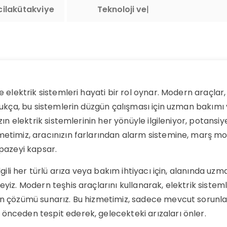
ilakütakviye
Teknoloji ve İnovasyon
|
de elektrik sistemleri hayati bir rol oynar. Modern araçla
ldukça, bu sistemlerin düzgün çalışması için uzman bakımı 
ızın elektrik sistemlerinin her yönüyle ilgileniyor, potansiy
metimiz, aracınızın farlarından alarm sistemine, marş m
lpazeyi kapsar.
lgili her türlü arıza veya bakım ihtiyacı için, alanında uzm
eyiz. Modern teşhis araçlarını kullanarak, elektrik sistem
un çözümü sunarız. Bu hizmetimiz, sadece mevcut sorunl
önceden tespit ederek, gelecekteki arızaları önler.