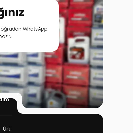
ınız
ya doğrudan WhatsApp
hazır.
rdım
Çözümler
Site Linkleri