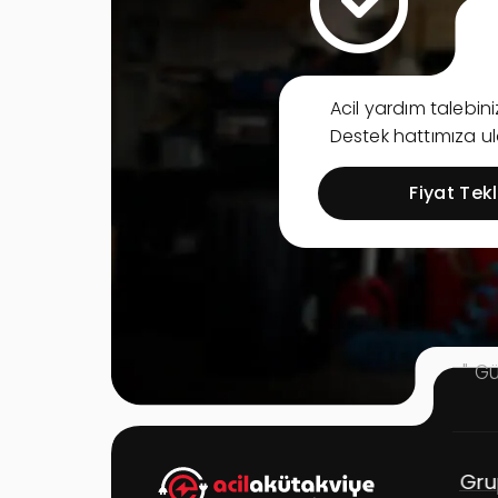
Acil yardım talebi
Destek hattımıza ula
Fiyat Tekli
" G
Site Linkleri
Ürün Grupları
Çö