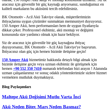
aracınız için güvenilir bir güç kaynağı arıyorsanız, sunduğumuz en
kaliteli markaların bu aküsünü tercih edebilirsiniz.
BK Otomotiv - Acil Akü Takviye olarak, müşterilerimizin
ihtiyaçlarına uygun çözümler sunmaktan memnuniyet duyuyoruz.
150 Amper Akü, hem performansları hem de uygun fiyatlarıyla
dikkat çeker. Profesyonel ekibimiz, akü montajı ve değişimi
konusunda size yardımcı olmak için hazır bekliyor.
Siz de aracınız için güvenilir bir güç kaynağına ihtiyaç
duyuyorsanız, BK Otomotiv - Acil Akü Takviye'ye başvurun.
İhtiyacınız olan güç için hemen bizimle iletişime geçin!
150 Amper Akü
hizmetimiz hakkında detaylı bilgi almak için
bizimle iletişime geçin veya uzman ekibimiz ile görüşmek için
hemen
+90 552 350 7410
numaralı telefondan bizi arayın ! Alanında
uzman çalışanlarımız ve sonuç odaklı yöntemlerimizle sizlere hizmet
vermekten mutluluk duymaktayız.
Blog Paylaşımları
Maltepe Akü Değişimi Mutlu Varta İnci
Akü Neden Biter, Marş Neden Basmaz?