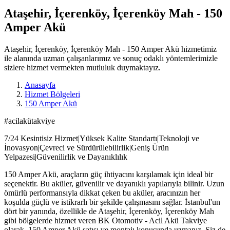
Ataşehir, İçerenköy, İçerenköy Mah - 150
Amper Akü
Ataşehir, İçerenköy, İçerenköy Mah - 150 Amper Akü hizmetimiz
ile alanında uzman çalışanlarımız ve sonuç odaklı yöntemlerimizle
sizlere hizmet vermekten mutluluk duymaktayız.
Anasayfa
Hizmet Bölgeleri
150 Amper Akü
#acilakütakviye
7/24 Kesintisiz Hizmet|Yüksek Kalite Standartı|Teknoloji ve
İnovasyon|Çevreci ve Sürdürülebilirlik|Geniş Ürün
Yelpazesi|Güvenilirlik ve Dayanıklılık
150 Amper Akü, araçların güç ihtiyacını karşılamak için ideal bir
seçenektir. Bu aküler, güvenilir ve dayanıklı yapılarıyla bilinir. Uzun
ömürlü performansıyla dikkat çeken bu aküler, aracınızın her
koşulda güçlü ve istikrarlı bir şekilde çalışmasını sağlar. İstanbul'un
dört bir yanında, özellikle de Ataşehir, İçerenköy, İçerenköy Mah
gibi bölgelerde hizmet veren BK Otomotiv - Acil Akü Takviye
olarak, 150 Amper Akü satışı ve montajı konusunda uzmanız. Siz de