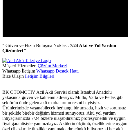
" Güven ve Hızın Buluşma Noktası:
7/24 Akü ve Yol Yardım
Çözümleri
"
Müşteri Hizmetleri
Çözüm Merkezi
Whatsapp İletişim
Whatsapp Destek Hattı
Bize Ulaşın
İletişim Bilgileri
Biz Kimiz?
BK OTOMOTİV Acil Akü Servisi olarak İstanbul Anadolu
yakasında güven ve kalitenin adresiyiz. Mutlu, Varta ve Petlas gibi
sektörün önde gelen akü markalarının resmi bayisiyiz.
Ürünlerimizde yaşanabilecek herhangi bir arızada, hızlı ve sorunsuz
bir şekilde birebir değişim hizmeti sunuyoruz. Akü yol yardım
ihtiyaçlarınızda 7/24 bizlere ulaşabilirsiniz; profesyonellik ve uygun
fiyat garantisiyle yanınızdayız. Akülerin ölçümü, özelliklerine uygun
özel cihazlar ile titizlikle yapılmaktadır, çünkü biliyoruz ki her akü