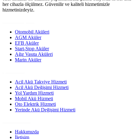
her cihazla ölçülmez. Güvenilir ve kaliteli hizmetimizle
hizmetinizdeyiz.
Ürün Grupları
Otomobil Aküleri
AGM Aküler
EFB Aküler
Start-Stop Aküler
Ağır Vasıta Aküleri
Marin Aküler
Çözümler
Acil Akü Takviye Hizmeti
Acil Akü Değişimi Hizmeti
Yol Yardım Hizmeti
Mobil Akü Hizmeti
Oto Elektrik Hizmeti
Yerinde Akü Değişimi Hizmeti
Site Linkleri
Hakkımızda
İletişim