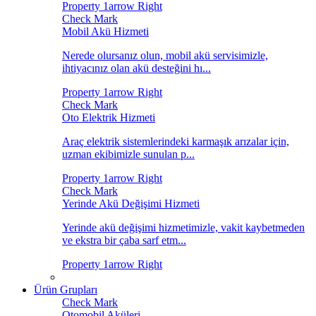
Mobil Akü Hizmeti
Nerede olursanız olun, mobil akü servisimizle,
ihtiyacınız olan akü desteğini hı...
Oto Elektrik Hizmeti
Araç elektrik sistemlerindeki karmaşık arızalar için,
uzman ekibimizle sunulan p...
Yerinde Akü Değişimi Hizmeti
Yerinde akü değişimi hizmetimizle, vakit kaybetmeden
ve ekstra bir çaba sarf etm...
Ürün Grupları
Otomobil Aküleri