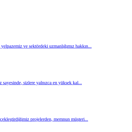
 yelpazemiz ve sektördeki uzmanlığımız hakkın...
 sayesinde, sizlere yalnızca en yüksek kal...
çekleştirdiğimiz projelerden, memnun müşteri...