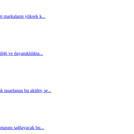
ri markaların yüksek k...
iği ve dayanıklılıkta...
tasarlanan bu aküler, se...
şmasını sağlayacak bu...