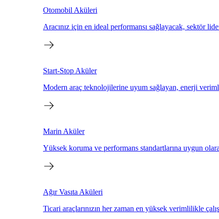
Otomobil Aküleri
Aracınız için en ideal performansı sağlayacak, sektör lide
Start-Stop Aküler
Modern araç teknolojilerine uyum sağlayan, enerji verimlil
Marin Aküler
Yüksek koruma ve performans standartlarına uygun olarak 
Ağır Vasıta Aküleri
Ticari araçlarınızın her zaman en yüksek verimlilikle çalı