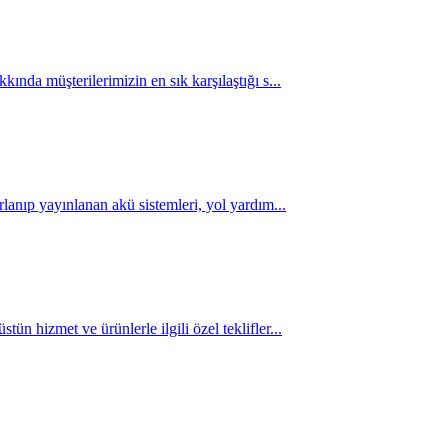
ında müşterilerimizin en sık karşılaştığı s...
lanıp yayınlanan akü sistemleri, yol yardım...
 hizmet ve ürünlerle ilgili özel teklifler...