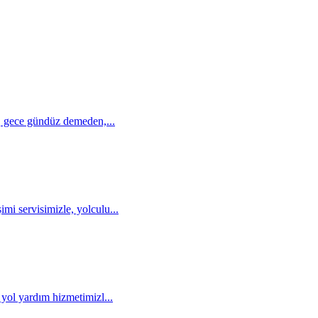
a, gece gündüz demeden,...
mi servisimizle, yolculu...
 yol yardım hizmetimizl...