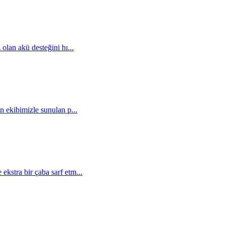
 olan akü desteğini hı...
n ekibimizle sunulan p...
kstra bir çaba sarf etm...