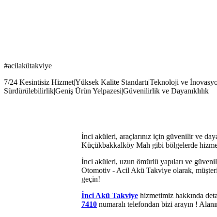
#acilakütakviye
7/24 Kesintisiz Hizmet|Yüksek Kalite Standartı|Teknoloji ve İnovasy
Sürdürülebilirlik|Geniş Ürün Yelpazesi|Güvenilirlik ve Dayanıklılık
İnci aküleri, araçlarınız için güvenilir ve da
Küçükbakkalköy Mah gibi bölgelerde hizmet
İnci aküleri, uzun ömürlü yapıları ve güveni
Otomotiv - Acil Akü Takviye olarak, müşteri
geçin!
İnci Akü Takviye
hizmetimiz hakkında detay
7410
numaralı telefondan bizi arayın ! Alan