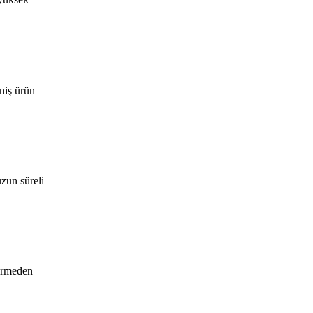
eniş ürün
uzun süreli
vermeden