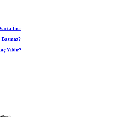
Varta İnci
n Basmaz?
aç Yıldır?
 yüksek