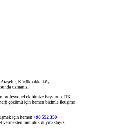
 de Ataşehir, Küçükbakkalköy,
usunda uzmanız.
için profesyonel ekibimize başvurun. BK
nerji çözümü için hemen bizimle iletişime
örüşmek için hemen
+90 552 350
met vermekten mutluluk duymaktayız.