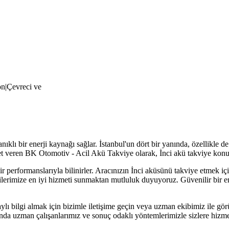
on|Çevreci ve
yanıklı bir enerji kaynağı sağlar. İstanbul'un dört bir yanında, özellikle
 veren BK Otomotiv - Acil Akü Takviye olarak, İnci akü takviye kon
lir performanslarıyla bilinirler. Aracınızın İnci aküsünü takviye etmek 
lerimize en iyi hizmeti sunmaktan mutluluk duyuyoruz. Güvenilir bir e
lı bilgi almak için bizimle iletişime geçin veya uzman ekibimiz ile g
ında uzman çalışanlarımız ve sonuç odaklı yöntemlerimizle sizlere hiz