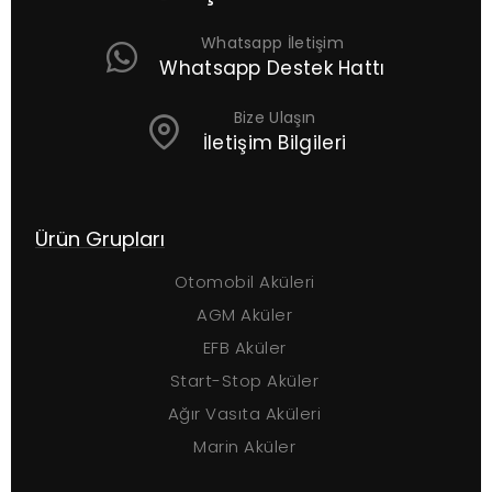
Whatsapp İletişim
Whatsapp Destek Hattı
Bize Ulaşın
İletişim Bilgileri
Ürün Grupları
Ç
Otomobil Aküleri
AGM Aküler
EFB Aküler
Start-Stop Aküler
Ağır Vasıta Aküleri
Marin Aküler