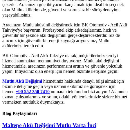
çekerler. Aracınızın güç ihtiyacını karşılamak için ideal bir seçenek
olan Mutlu akülerimizle, güvenli ve sorunsuz bir sürüş deneyimi
yaşayabilirsiniz.
Aracınızın Mutlu aküsünü değiştirmek için BK Otomotiv - Acil Akü
Takviye'ye başvurun. Profesyonel ekip arkadaşlarımız, hızlı ve
güvenilir bir şekilde akü değişimini gerçekleştireceklerdir. Siz de
aracınız için güvenilir bir enerji kaynağı arıyorsanız, Mutlu
akülerimizi tercih edin.
BK Otomotiv - Acil Akü Takviye olarak, müşterilerimize en iyi
hizmeti sunmaktan memnuniyet duyuyoruz. Mutlu akü değişimi
hizmetimizle, aracınızın performansını artırın ve güvenle yolculuk
yapın. İhtiyacınız olan enerji için hemen bizimle iletişime geçin!
Mutlu Akü Değişimi
hizmetimiz hakkında detaylı bilgi almak için
bizimle iletişime geçin veya uzman ekibimiz ile görüşmek için
hemen
+90 552 350 7410
numaralı telefondan bizi arayın ! Alanında
uzman çalışanlarımız ve sonuç odaklı yöntemlerimizle sizlere hizmet
vermekten mutluluk duymaktayız.
Blog Paylaşımları
Maltepe Akü Değişimi Mutlu Varta İnci