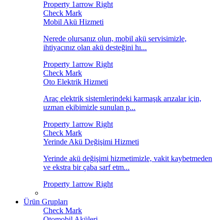
Mobil Akü Hizmeti
Nerede olursanız olun, mobil akü servisimizle,
ihtiyacınız olan akü desteğini hı...
Oto Elektrik Hizmeti
Araç elektrik sistemlerindeki karmaşık arızalar için,
uzman ekibimizle sunulan p...
Yerinde Akü Değişimi Hizmeti
Yerinde akü değişimi hizmetimizle, vakit kaybetmeden
ve ekstra bir çaba sarf etm...
Ürün Grupları
Otomobil Aküleri