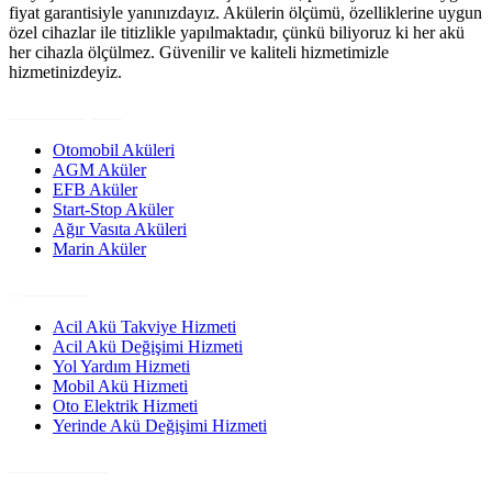
fiyat garantisiyle yanınızdayız. Akülerin ölçümü, özelliklerine uygun
özel cihazlar ile titizlikle yapılmaktadır, çünkü biliyoruz ki her akü
her cihazla ölçülmez. Güvenilir ve kaliteli hizmetimizle
hizmetinizdeyiz.
Ürün Grupları
Otomobil Aküleri
AGM Aküler
EFB Aküler
Start-Stop Aküler
Ağır Vasıta Aküleri
Marin Aküler
Çözümler
Acil Akü Takviye Hizmeti
Acil Akü Değişimi Hizmeti
Yol Yardım Hizmeti
Mobil Akü Hizmeti
Oto Elektrik Hizmeti
Yerinde Akü Değişimi Hizmeti
Site Linkleri