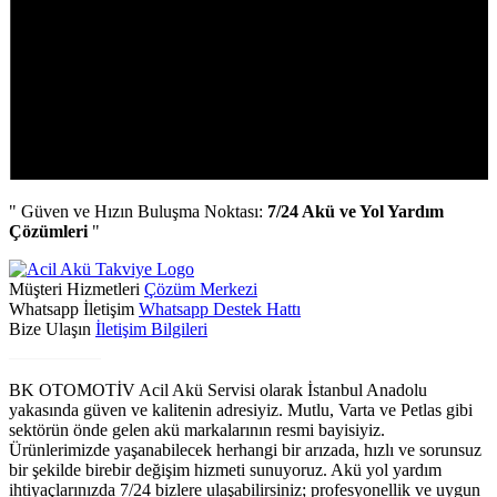
" Güven ve Hızın Buluşma Noktası:
7/24 Akü ve Yol Yardım
Çözümleri
"
Müşteri Hizmetleri
Çözüm Merkezi
Whatsapp İletişim
Whatsapp Destek Hattı
Bize Ulaşın
İletişim Bilgileri
Biz Kimiz?
BK OTOMOTİV Acil Akü Servisi olarak İstanbul Anadolu
yakasında güven ve kalitenin adresiyiz. Mutlu, Varta ve Petlas gibi
sektörün önde gelen akü markalarının resmi bayisiyiz.
Ürünlerimizde yaşanabilecek herhangi bir arızada, hızlı ve sorunsuz
bir şekilde birebir değişim hizmeti sunuyoruz. Akü yol yardım
ihtiyaçlarınızda 7/24 bizlere ulaşabilirsiniz; profesyonellik ve uygun