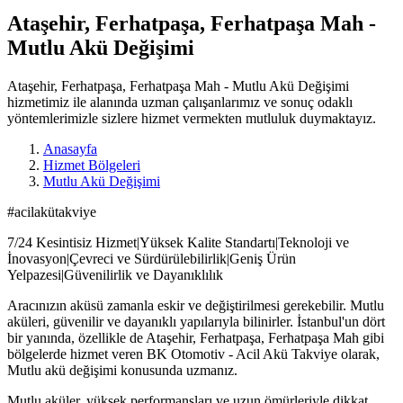
Ataşehir, Ferhatpaşa, Ferhatpaşa Mah -
Mutlu Akü Değişimi
Ataşehir, Ferhatpaşa, Ferhatpaşa Mah - Mutlu Akü Değişimi
hizmetimiz ile alanında uzman çalışanlarımız ve sonuç odaklı
yöntemlerimizle sizlere hizmet vermekten mutluluk duymaktayız.
Anasayfa
Hizmet Bölgeleri
Mutlu Akü Değişimi
#acilakütakviye
7/24 Kesintisiz Hizmet|Yüksek Kalite Standartı|Teknoloji ve
İnovasyon|Çevreci ve Sürdürülebilirlik|Geniş Ürün
Yelpazesi|Güvenilirlik ve Dayanıklılık
Aracınızın aküsü zamanla eskir ve değiştirilmesi gerekebilir. Mutlu
aküleri, güvenilir ve dayanıklı yapılarıyla bilinirler. İstanbul'un dört
bir yanında, özellikle de Ataşehir, Ferhatpaşa, Ferhatpaşa Mah gibi
bölgelerde hizmet veren BK Otomotiv - Acil Akü Takviye olarak,
Mutlu akü değişimi konusunda uzmanız.
Mutlu aküler, yüksek performansları ve uzun ömürleriyle dikkat