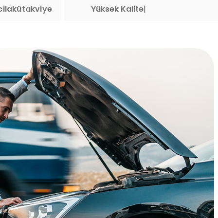
ilakütakviye
Yüksek Kalite Standartı
|