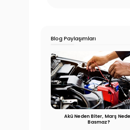
Blog Paylaşımları
er, Marş Neden
Akü Erken Biter mi? Ömrü Kaç Y
maz?