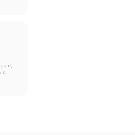
Garantili Ürünler
 geniş
Ürünlerimiz, kalite güvencesi altında, uzun
iz.
süreli garantilerle sunulmaktadır.