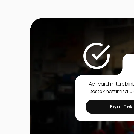
Acil yardım talebi
Destek hattımıza ula
Fiyat Tekli