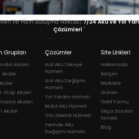
üven ve Hızın Buluşma Noktası:
7/24 Akü ve Yol Ya
Çözümleri
"
n Grupları
Çözümler
Site Linkleri
obil Aküleri
Acil Akü Takviye
Hakkımızda
Hizmeti
 Aküler
İletişim
Acil Akü Değişimi
Aküler
Markalar
Hizmeti
t-Stop Aküler
Ürünler
Yol Yardım Hizmeti
 Vasıta Aküleri
Teklif Formu
Mobil Akü Hizmeti
n Aküler
Sıkça Sorulan
Oto Elektrik Hizmeti
Sorular
Yerinde Akü
Blog
Değişimi Hizmeti