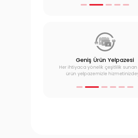
Uzman Ekip
Geniş Ürün Yelpazesi
imli kadromuzla yüksek
Her ihtiyaca yönelik çeşitlilik sunan
met sunuyoruz.
ürün yelpazemizle hizmetinizdey