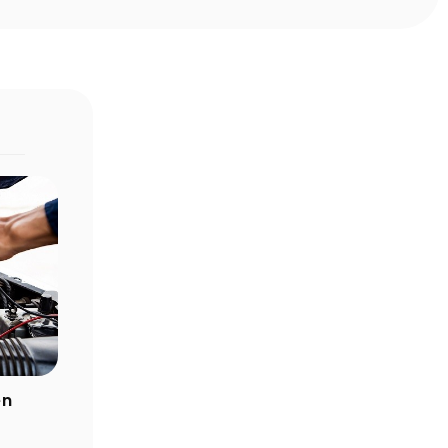
ıldır?
Yolda Giderken Akü Bitti