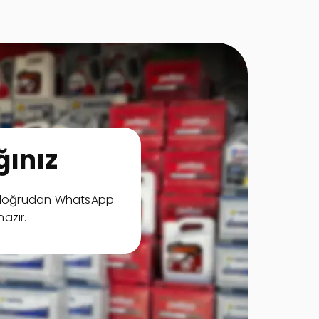
ınız
ya doğrudan WhatsApp
hazır.