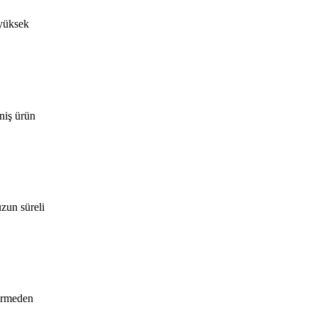
 yüksek
eniş ürün
uzun süreli
vermeden