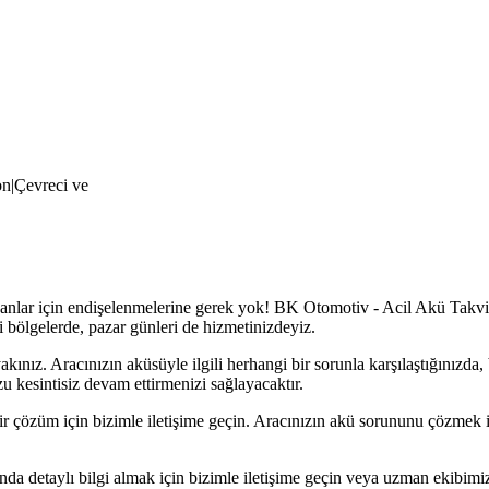
on|Çevreci ve
anlar için endişelenmelerine gerek yok! BK Otomotiv - Acil Akü Takviye
 bölgelerde, pazar günleri de hizmetinizdeyiz.
 yakınız. Aracınızın aküsüyle ilgili herhangi bir sorunla karşılaştığınızd
 kesintisiz devam ettirmenizi sağlayacaktır.
ir çözüm için bizimle iletişime geçin. Aracınızın akü sorununu çözmek iç
da detaylı bilgi almak için bizimle iletişime geçin veya uzman ekibim