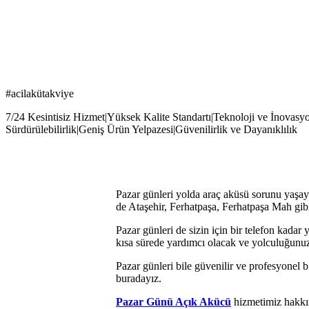
#acilakütakviye
7/24 Kesintisiz Hizmet|Yüksek Kalite Standartı|Teknoloji ve İnovasy
Sürdürülebilirlik|Geniş Ürün Yelpazesi|Güvenilirlik ve Dayanıklılık
Pazar günleri yolda araç aküsü sorunu yaşay
de Ataşehir, Ferhatpaşa, Ferhatpaşa Mah gibi
Pazar günleri de sizin için bir telefon kadar
kısa sürede yardımcı olacak ve yolculuğunuzu
Pazar günleri bile güvenilir ve profesyonel b
buradayız.
Pazar Günü Açık Akücü
hizmetimiz hakkın