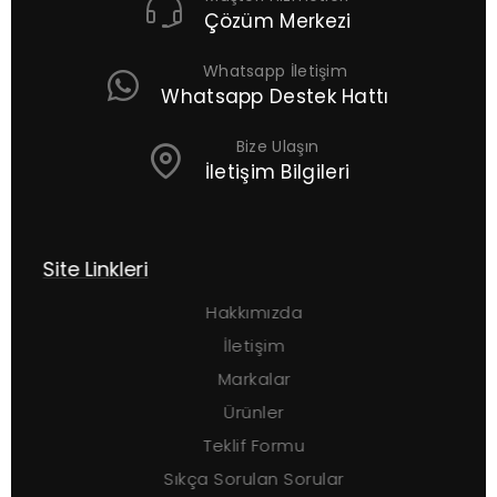
Çözüm Merkezi
Whatsapp İletişim
Whatsapp Destek Hattı
Bize Ulaşın
İletişim Bilgileri
Site Linkleri
Ü
Hakkımızda
İletişim
Markalar
Ürünler
Teklif Formu
Sıkça Sorulan Sorular