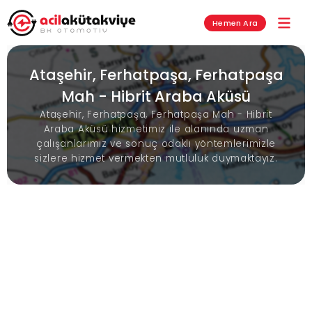
Hemen Ara
Ataşehir, Ferhatpaşa, Ferhatpaşa
Mah - Hibrit Araba Aküsü
Ataşehir, Ferhatpaşa, Ferhatpaşa Mah - Hibrit
Araba Aküsü hizmetimiz ile alanında uzman
çalışanlarımız ve sonuç odaklı yöntemlerimizle
sizlere hizmet vermekten mutluluk duymaktayız.