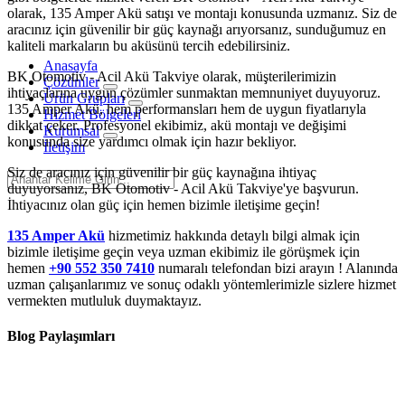
olarak, 135 Amper Akü satışı ve montajı konusunda uzmanız. Siz de
aracınız için güvenilir bir güç kaynağı arıyorsanız, sunduğumuz en
kaliteli markaların bu aküsünü tercih edebilirsiniz.
Anasayfa
BK Otomotiv - Acil Akü Takviye olarak, müşterilerimizin
Çözümler
ihtiyaçlarına uygun çözümler sunmaktan memnuniyet duyuyoruz.
Ürün Grupları
135 Amper Akü, hem performansları hem de uygun fiyatlarıyla
Hizmet Bölgeleri
dikkat çeker. Profesyonel ekibimiz, akü montajı ve değişimi
Kurumsal
konusunda size yardımcı olmak için hazır bekliyor.
İletişim
Siz de aracınız için güvenilir bir güç kaynağına ihtiyaç
duyuyorsanız, BK Otomotiv - Acil Akü Takviye'ye başvurun.
İhtiyacınız olan güç için hemen bizimle iletişime geçin!
135 Amper Akü
hizmetimiz hakkında detaylı bilgi almak için
bizimle iletişime geçin veya uzman ekibimiz ile görüşmek için
hemen
+90 552 350 7410
numaralı telefondan bizi arayın ! Alanında
uzman çalışanlarımız ve sonuç odaklı yöntemlerimizle sizlere hizmet
vermekten mutluluk duymaktayız.
Blog Paylaşımları