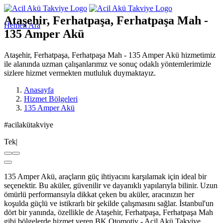
Ataşehir, Ferhatpaşa, Ferhatpaşa Mah -
Hemen Ara
135 Amper Akü
Ataşehir, Ferhatpaşa, Ferhatpaşa Mah - 135 Amper Akü hizmetimiz
ile alanında uzman çalışanlarımız ve sonuç odaklı yöntemlerimizle
sizlere hizmet vermekten mutluluk duymaktayız.
Anasayfa
Hizmet Bölgeleri
135 Amper Akü
#acilakütakviye
Teknoloji ve İnovasyon
|
135 Amper Akü, araçların güç ihtiyacını karşılamak için ideal bir
seçenektir. Bu aküler, güvenilir ve dayanıklı yapılarıyla bilinir. Uzun
ömürlü performansıyla dikkat çeken bu aküler, aracınızın her
koşulda güçlü ve istikrarlı bir şekilde çalışmasını sağlar. İstanbul'un
dört bir yanında, özellikle de Ataşehir, Ferhatpaşa, Ferhatpaşa Mah
gibi bölgelerde hizmet veren BK Otomotiv - Acil Akü Takviye