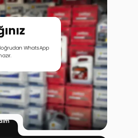
ınız
ya doğrudan WhatsApp
hazır.
rdım