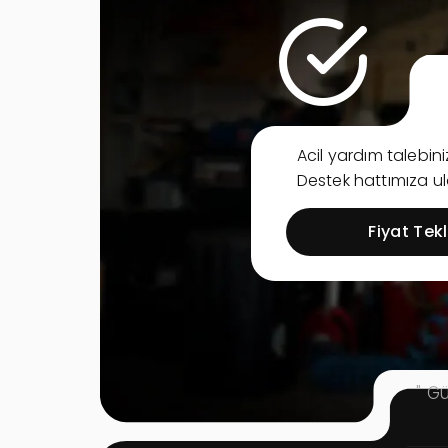
Acil yardım talebi
Destek hattımıza ula
Fiyat Tekli
" G