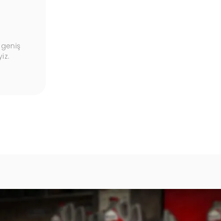
Garantili Ürünler
 geniş
Ürünlerimiz, kalite güvencesi altında, uzun
iz.
süreli garantilerle sunulmaktadır.