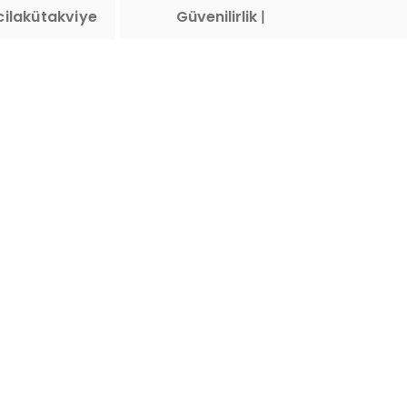
ilakütakviye
Çevreci ve Sü
|