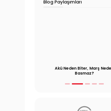
Blog Paylaşımları
işimi Mutlu Varta
Akü Neden Biter, Marş Ned
nci
Basmaz?