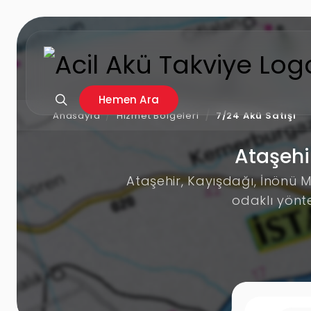
Hemen Ara
Anasayfa
Hizmet Bölgeleri
7/24 Akü Satışı
Ataşehi
Ataşehir, Kayışdağı, İnönü 
odaklı yönt