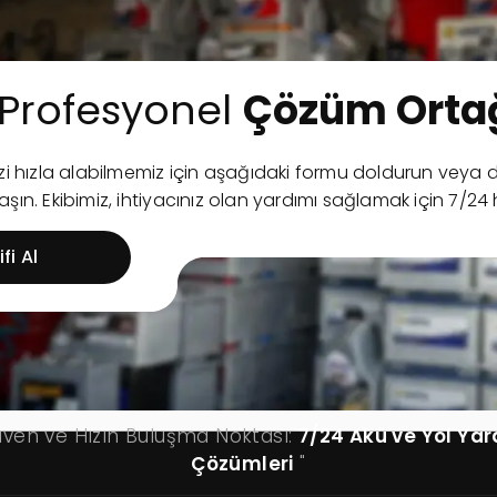
Profesyonel
Çözüm Ortağ
nizi hızla alabilmemiz için aşağıdaki formu doldurun ve
şın. Ekibimiz, ihtiyacınız olan yardımı sağlamak için 7/24 
fi Al
üven ve Hızın Buluşma Noktası:
7/24 Akü ve Yol Ya
Çözümleri
"