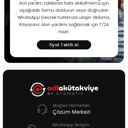
Acil yardım talebinizi hızla alabilmemiz için
aşağıdaki formu doldurun veya doğrudan
WhatsApp Destek hattımıza ulaşın. Ekibimiz,
ihtiyacınız olan yardımı sağlamak için 7/24
hazır.
Fiyat Teklifi Al
Müşteri Hizmetleri
Çözüm Merkezi
Whatsapp İletişim