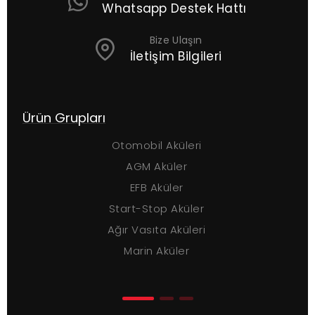
Whatsapp Destek Hattı
Bize Ulaşın
İletişim Bilgileri
Ürün Grupları
Ç
Otomobil Aküleri
AGM Aküler
EFB Aküler
Start-Stop Aküler
Ağır Vasıta Aküleri
Marin Aküler