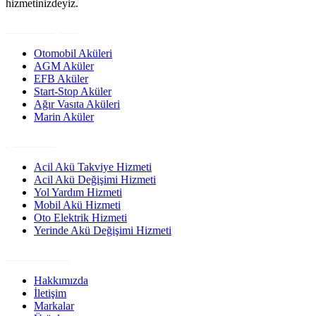
hizmetinizdeyiz.
Ürün Grupları
Otomobil Aküleri
AGM Aküler
EFB Aküler
Start-Stop Aküler
Ağır Vasıta Aküleri
Marin Aküler
Çözümler
Acil Akü Takviye Hizmeti
Acil Akü Değişimi Hizmeti
Yol Yardım Hizmeti
Mobil Akü Hizmeti
Oto Elektrik Hizmeti
Yerinde Akü Değişimi Hizmeti
Site Linkleri
Hakkımızda
İletişim
Markalar