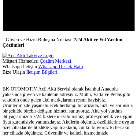
" Güven ve Hızın Buluşma Noktası:
7/24 Akü ve Yol Yardım
Çözümleri
"
Müşteri Hizmetleri
Çözüm Merkezi
Whatsapp İletişim
Whatsapp Destek Hattı
Bize Ulaşın
İletişim Bilgileri
Biz Kimiz?
BK OTOMOTİV Acil Akü Servisi olarak İstanbul Anadolu
yakasında güven ve kalitenin adresiyiz. Mutlu, Varta ve Petlas gibi
sektörün önde gelen akü markalarının resmi bayisiyiz.
Ürünlerimizde yaşanabilecek herhangi bir arızada, hızlı ve sorunsuz
bir şekilde birebir değişim hizmeti sunuyoruz. Akü yol yardım
ihtiyaçlarınızda 7/24 bizlere ulaşabilirsiniz; profesyonellik ve uygun
fiyat garantisiyle yanınızdayız. Akülerin ölçümü, özelliklerine uygun
özel cihazlar ile titizlikle yapılmaktadır, çünkü biliyoruz ki her akü
her cihazla ölçülmez. Güvenilir ve kaliteli hizmetimizle