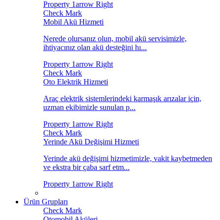
Mobil Akü Hizmeti
Nerede olursanız olun, mobil akü servisimizle,
ihtiyacınız olan akü desteğini hı...
Oto Elektrik Hizmeti
Araç elektrik sistemlerindeki karmaşık arızalar için,
uzman ekibimizle sunulan p...
Yerinde Akü Değişimi Hizmeti
Yerinde akü değişimi hizmetimizle, vakit kaybetmeden
ve ekstra bir çaba sarf etm...
Ürün Grupları
Otomobil Aküleri