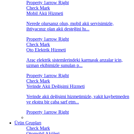
Mobil Akü Hizmeti
Nerede olursanız olun, mobil akü servisimizle,
ihtiyacınız olan akü desteğini hı...
Oto Elektrik Hizmeti
Araç elektrik sistemlerindeki karmaşık arızalar için,
uzman ekibimizle sunulan p...
Yerinde Akü Değişimi Hizmeti
Yerinde akü değişimi hizmetimizle, vakit kaybetmeden
ve ekstra bir çaba sarf etm...
Ürün Grupları
Otomobil Aküleri