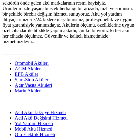
sektörün önde gelen akü markalarının resmi bayisiyiz.
Ürünlerimizde yaşanabilecek herhangi bir arızada, hızlı ve sorunsuz
bir şekilde birebir değişim hizmeti sunuyoruz. Akü yol yardım
ihtiyaçlarınızda 7/24 bizlere ulaşabilirsiniz; profesyonellik ve uygun
fiyat garantisiyle yanınızdayız. Akülerin ölçümü, özelliklerine uygun
özel cihazlar ile titizlikle yapılmaktadır, çünkü biliyoruz ki her akü
her cihazla ölçülmez. Güvenilir ve kaliteli hizmetimizle
hizmetinizdeyiz.
Ürün Grupları
Otomobil Aküleri
AGM Aküler
EFB Aküler
Start-Stop Aküler
Ağır Vasıta Aküleri
Marin Aküler
Çözümler
Acil Akü Takviye Hizmeti
Acil Akü Değişimi Hizmeti
Yol Yardım Hizmeti
Mobil Akü Hizmeti
Oto Elektrik Hizmeti