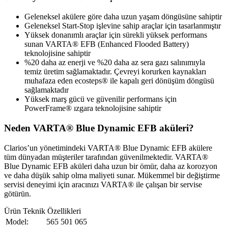
Geleneksel akülere göre daha uzun yaşam döngüsüne sahiptir
Geleneksel Start-Stop işlevine sahip araçlar için tasarlanmıştır
Yüksek donanımlı araçlar için sürekli yüksek performans
sunan VARTA® EFB (Enhanced Flooded Battery)
teknolojisine sahiptir
%20 daha az enerji ve %20 daha az sera gazı salınımıyla
temiz üretim sağlamaktadır. Çevreyi korurken kaynakları
muhafaza eden ecosteps® ile kapalı geri dönüşüm döngüsü
sağlamaktadır
Yüksek marş gücü ve güvenilir performans için
PowerFrame® ızgara teknolojisine sahiptir
Neden VARTA® Blue Dynamic EFB aküleri?
Clarios’un yönetimindeki VARTA® Blue Dynamic EFB akülere
tüm dünyadan müşteriler tarafından güvenilmektedir. VARTA®
Blue Dynamic EFB aküleri daha uzun bir ömür, daha az korozyon
ve daha düşük sahip olma maliyeti sunar. Mükemmel bir değiştirme
servisi deneyimi için aracınızı VARTA® ile çalışan bir servise
götürün.
Ürün Teknik Özellikleri
Model:
565 501 065