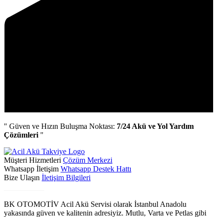
" Güven ve Hızın Buluşma Noktası:
7/24 Akü ve Yol Yardım
Çözümleri
"
Müşteri Hizmetleri
Çözüm Merkezi
Whatsapp İletişim
Whatsapp Destek Hattı
Bize Ulaşın
İletişim Bilgileri
Biz Kimiz?
BK OTOMOTİV Acil Akü Servisi olarak İstanbul Anadolu
yakasında güven ve kalitenin adresiyiz. Mutlu, Varta ve Petlas gibi