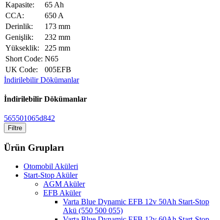
Kapasite:
65 Ah
CCA:
650 A
Derinlik:
173 mm
Genişlik:
232 mm
Yükseklik:
225 mm
Short Code:
N65
UK Code:
005EFB
İndirilebilir Dökümanlar
İndirilebilir Dökümanlar
565501065d842
Filtre
Ürün Grupları
Otomobil Aküleri
Start-Stop Aküler
AGM Aküler
EFB Aküler
Varta Blue Dynamic EFB 12v 50Ah Start-Stop
Akü (550 500 055)
Varta Blue Dynamic EFB 12v 60Ah Start-Stop