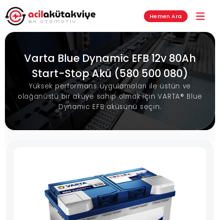
Hemen Ara
Varta Blue Dynamic EFB 12v 80Ah
Start-Stop Akü (580 500 080)
Yüksek performans uygulamaları ile üstün ve
olağanüstü bir aküye sahip olmak için VARTA® Blue
Dynamic EFB aküsünü seçin.