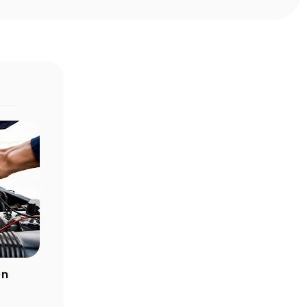
Yıldır?
Yolda Giderken Akü Bitti