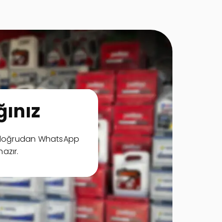
ınız
ya doğrudan WhatsApp
hazır.