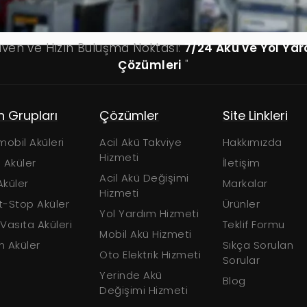
üven ve Hızın Buluşma Noktası:
7/24 Akü ve Yol Ya
Çözümleri
"
n Grupları
Çözümler
Site Linkleri
obil Aküleri
Acil Akü Takviye
Hakkımızda
Hizmeti
 Aküler
İletişim
Acil Akü Değişimi
Aküler
Markalar
Hizmeti
t-Stop Aküler
Ürünler
Yol Yardım Hizmeti
 Vasıta Aküleri
Teklif Formu
Mobil Akü Hizmeti
n Aküler
Sıkça Sorulan
Oto Elektrik Hizmeti
Sorular
Yerinde Akü
Blog
Değişimi Hizmeti