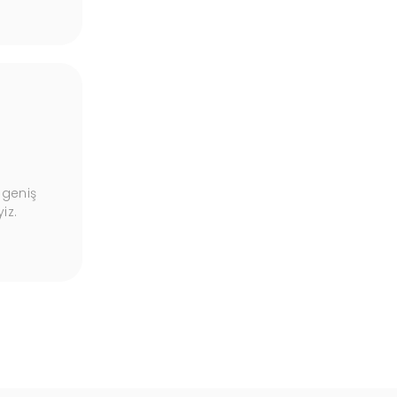
Garantili Ürünler
 geniş
Ürünlerimiz, kalite güvencesi altında, uzun
iz.
süreli garantilerle sunulmaktadır.