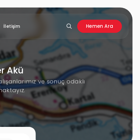
Hemen Ara
İletişim
er Akü
lışanlarımız ve sonuç odaklı
maktayız.