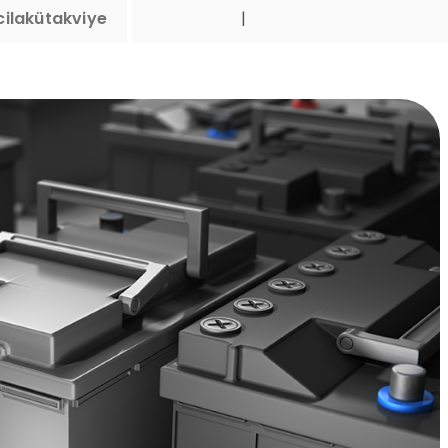
ilakütakviye
Çevreci ve Sürdürülebilirlik
|