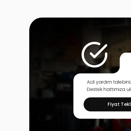
Acil yardım talebi
Destek hattımıza ula
Fiyat Tekli