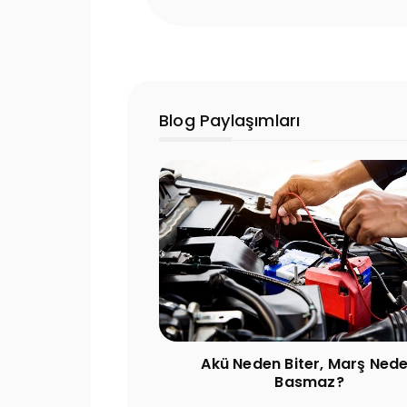
Blog Paylaşımları
ter, Marş Neden
Akü Erken Biter mi? Ömrü Kaç 
smaz?