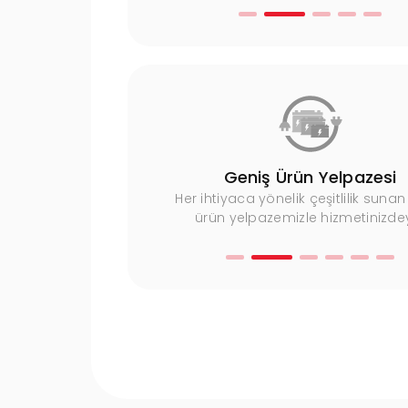
Uzman Ekip
Geniş Ürün Yelpazesi
imli kadromuzla yüksek
Her ihtiyaca yönelik çeşitlilik sunan
met sunuyoruz.
ürün yelpazemizle hizmetinizdey