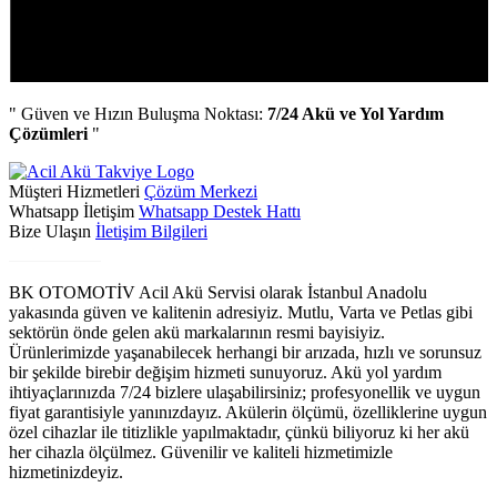
" Güven ve Hızın Buluşma Noktası:
7/24 Akü ve Yol Yardım
Çözümleri
"
Müşteri Hizmetleri
Çözüm Merkezi
Whatsapp İletişim
Whatsapp Destek Hattı
Bize Ulaşın
İletişim Bilgileri
Biz Kimiz?
BK OTOMOTİV Acil Akü Servisi olarak İstanbul Anadolu
yakasında güven ve kalitenin adresiyiz. Mutlu, Varta ve Petlas gibi
sektörün önde gelen akü markalarının resmi bayisiyiz.
Ürünlerimizde yaşanabilecek herhangi bir arızada, hızlı ve sorunsuz
bir şekilde birebir değişim hizmeti sunuyoruz. Akü yol yardım
ihtiyaçlarınızda 7/24 bizlere ulaşabilirsiniz; profesyonellik ve uygun
fiyat garantisiyle yanınızdayız. Akülerin ölçümü, özelliklerine uygun
özel cihazlar ile titizlikle yapılmaktadır, çünkü biliyoruz ki her akü
her cihazla ölçülmez. Güvenilir ve kaliteli hizmetimizle
hizmetinizdeyiz.