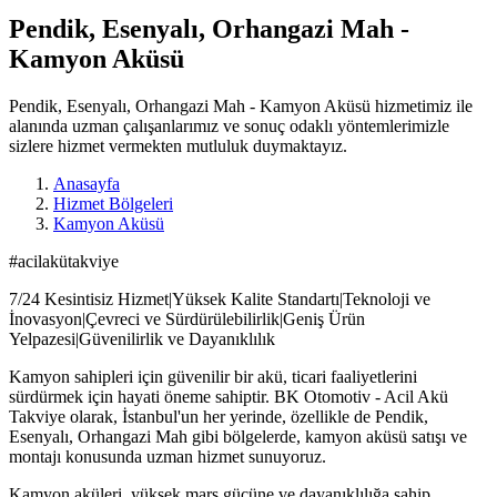
Pendik, Esenyalı, Orhangazi Mah -
Kamyon Aküsü
Pendik, Esenyalı, Orhangazi Mah - Kamyon Aküsü hizmetimiz ile
alanında uzman çalışanlarımız ve sonuç odaklı yöntemlerimizle
sizlere hizmet vermekten mutluluk duymaktayız.
Anasayfa
Hizmet Bölgeleri
Kamyon Aküsü
#acilakütakviye
7/24 Kesintisiz Hizmet|Yüksek Kalite Standartı|Teknoloji ve
İnovasyon|Çevreci ve Sürdürülebilirlik|Geniş Ürün
Yelpazesi|Güvenilirlik ve Dayanıklılık
Kamyon sahipleri için güvenilir bir akü, ticari faaliyetlerini
sürdürmek için hayati öneme sahiptir. BK Otomotiv - Acil Akü
Takviye olarak, İstanbul'un her yerinde, özellikle de Pendik,
Esenyalı, Orhangazi Mah gibi bölgelerde, kamyon aküsü satışı ve
montajı konusunda uzman hizmet sunuyoruz.
Kamyon aküleri, yüksek marş gücüne ve dayanıklılığa sahip