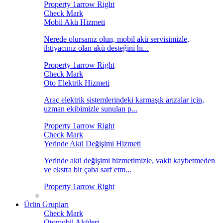
Mobil Akü Hizmeti
Nerede olursanız olun, mobil akü servisimizle,
ihtiyacınız olan akü desteğini hı...
Oto Elektrik Hizmeti
Araç elektrik sistemlerindeki karmaşık arızalar için,
uzman ekibimizle sunulan p...
Yerinde Akü Değişimi Hizmeti
Yerinde akü değişimi hizmetimizle, vakit kaybetmeden
ve ekstra bir çaba sarf etm...
Ürün Grupları
Otomobil Aküleri