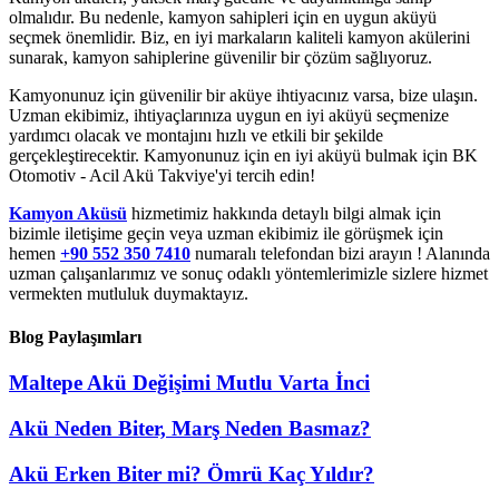
olmalıdır. Bu nedenle, kamyon sahipleri için en uygun aküyü
seçmek önemlidir. Biz, en iyi markaların kaliteli kamyon akülerini
sunarak, kamyon sahiplerine güvenilir bir çözüm sağlıyoruz.
Kamyonunuz için güvenilir bir aküye ihtiyacınız varsa, bize ulaşın.
Uzman ekibimiz, ihtiyaçlarınıza uygun en iyi aküyü seçmenize
yardımcı olacak ve montajını hızlı ve etkili bir şekilde
gerçekleştirecektir. Kamyonunuz için en iyi aküyü bulmak için BK
Otomotiv - Acil Akü Takviye'yi tercih edin!
Kamyon Aküsü
hizmetimiz hakkında detaylı bilgi almak için
bizimle iletişime geçin veya uzman ekibimiz ile görüşmek için
hemen
+90 552 350 7410
numaralı telefondan bizi arayın ! Alanında
uzman çalışanlarımız ve sonuç odaklı yöntemlerimizle sizlere hizmet
vermekten mutluluk duymaktayız.
Blog Paylaşımları
Maltepe Akü Değişimi Mutlu Varta İnci
Akü Neden Biter, Marş Neden Basmaz?
Akü Erken Biter mi? Ömrü Kaç Yıldır?