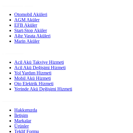
Ürün Grupları
Otomobil Aküleri
AGM Aküler
EFB Aküler
Start-Stop Aküler
Ağır Vasıta Aküleri
Marin Aküler
Çözümler
Acil Akü Takviye Hizmeti
Acil Akü Değişimi Hizmeti
Yol Yardım Hizmeti
Mobil Akü Hizmeti
Oto Elektrik Hizmeti
Yerinde Akü Değişimi Hizmeti
Site Linkleri
Hakkımızda
İletişim
Markalar
Ürünler
Teklif Formu