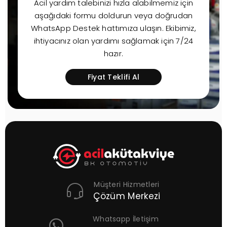
Acil yardım talebinizi hızla alabilmemiz için
aşağıdaki formu doldurun veya doğrudan
WhatsApp Destek hattımıza ulaşın. Ekibimiz,
ihtiyacınız olan yardımı sağlamak için 7/24
hazır.
Fiyat Teklifi Al
Müşteri Hizmetleri
Çözüm Merkezi
Whatsapp İletişim