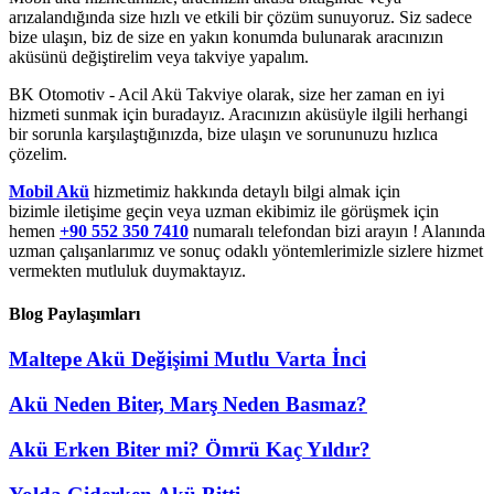
arızalandığında size hızlı ve etkili bir çözüm sunuyoruz. Siz sadece
bize ulaşın, biz de size en yakın konumda bulunarak aracınızın
aküsünü değiştirelim veya takviye yapalım.
BK Otomotiv - Acil Akü Takviye olarak, size her zaman en iyi
hizmeti sunmak için buradayız. Aracınızın aküsüyle ilgili herhangi
bir sorunla karşılaştığınızda, bize ulaşın ve sorununuzu hızlıca
çözelim.
Mobil Akü
hizmetimiz hakkında detaylı bilgi almak için
bizimle iletişime geçin veya uzman ekibimiz ile görüşmek için
hemen
+90 552 350 7410
numaralı telefondan bizi arayın ! Alanında
uzman çalışanlarımız ve sonuç odaklı yöntemlerimizle sizlere hizmet
vermekten mutluluk duymaktayız.
Blog Paylaşımları
Maltepe Akü Değişimi Mutlu Varta İnci
Akü Neden Biter, Marş Neden Basmaz?
Akü Erken Biter mi? Ömrü Kaç Yıldır?