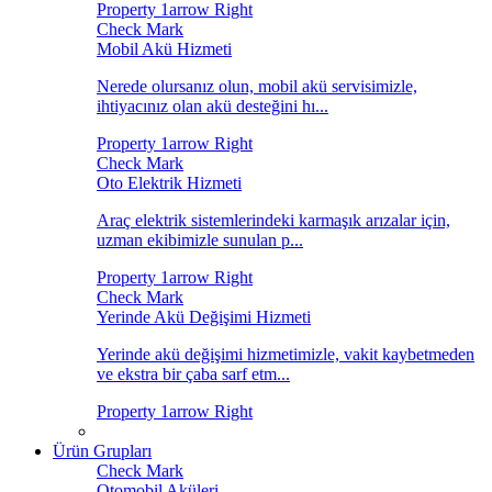
Mobil Akü Hizmeti
Nerede olursanız olun, mobil akü servisimizle,
ihtiyacınız olan akü desteğini hı...
Oto Elektrik Hizmeti
Araç elektrik sistemlerindeki karmaşık arızalar için,
uzman ekibimizle sunulan p...
Yerinde Akü Değişimi Hizmeti
Yerinde akü değişimi hizmetimizle, vakit kaybetmeden
ve ekstra bir çaba sarf etm...
Ürün Grupları
Otomobil Aküleri