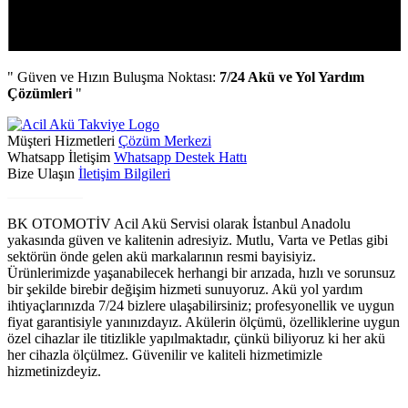
" Güven ve Hızın Buluşma Noktası:
7/24 Akü ve Yol Yardım
Çözümleri
"
Müşteri Hizmetleri
Çözüm Merkezi
Whatsapp İletişim
Whatsapp Destek Hattı
Bize Ulaşın
İletişim Bilgileri
Biz Kimiz?
BK OTOMOTİV Acil Akü Servisi olarak İstanbul Anadolu
yakasında güven ve kalitenin adresiyiz. Mutlu, Varta ve Petlas gibi
sektörün önde gelen akü markalarının resmi bayisiyiz.
Ürünlerimizde yaşanabilecek herhangi bir arızada, hızlı ve sorunsuz
bir şekilde birebir değişim hizmeti sunuyoruz. Akü yol yardım
ihtiyaçlarınızda 7/24 bizlere ulaşabilirsiniz; profesyonellik ve uygun
fiyat garantisiyle yanınızdayız. Akülerin ölçümü, özelliklerine uygun
özel cihazlar ile titizlikle yapılmaktadır, çünkü biliyoruz ki her akü
her cihazla ölçülmez. Güvenilir ve kaliteli hizmetimizle
hizmetinizdeyiz.
Ürün Grupları