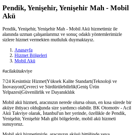
Pendik, Yenişehir, Yenişehir Mah - Mobil
Akü
Pendik, Yenişehir, Yenişehir Mah - Mobil Akü hizmetimiz ile
alanında uzman çalışanlarımız ve sonuç odaklı yöntemlerimizle
sizlere hizmet vermekten mutluluk duymaktayız.
Anasayfa
Hizmet Bölgeleri
Mobil Akü
#acilakütakviye
7/24 Kesintisiz Hizmet|Yüksek Kalite Standartı|Teknoloji ve
İnovasyon|Çevreci ve Sürdürülebilirlik|Geniş Ürün
Yelpazesi|Güvenilirlik ve Dayanıklılık
Mobil akü hizmeti, aracınızın nerede olursa olsun, en kısa sürede bir
aküye ihtiyacı olduğunda size yardımcı olabilir. BK Otomotiv - Acil
Akü Takviye olarak, İstanbul'un her yerinde, özellikle de Pendik,
Yenişehir, Yenişehir Mah gibi bölgelerde, mobil akü hizmeti
sunuyoruz.
Mobil akü hizmetimizle, aracınızın aküsü bittiğinde veya