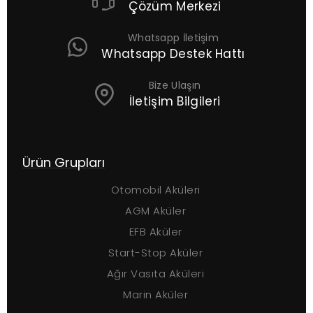
Çözüm Merkezi
Whatsapp İletişim
Whatsapp Destek Hattı
Bize Ulaşın
İletişim Bilgileri
Ürün Grupları
Ç
Otomobil Aküleri
AGM Aküler
EFB Aküler
Start-Stop Aküler
Ağır Vasıta Aküleri
Marin Aküler