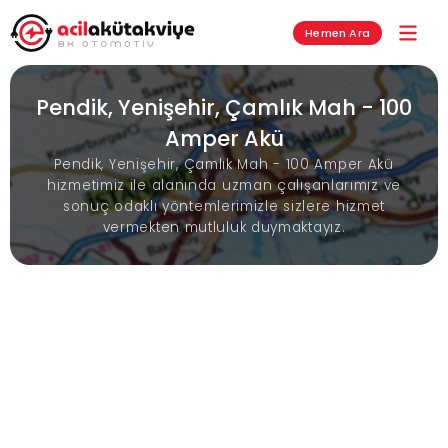
Hemen Ara
Pendik, Yenişehir, Çamlık Mah - 100
Amper Akü
Pendik, Yenişehir, Çamlık Mah - 100 Amper Akü
hizmetimiz ile alanında uzman çalışanlarımız ve
sonuç odaklı yöntemlerimizle sizlere hizmet
vermekten mutluluk duymaktayız.