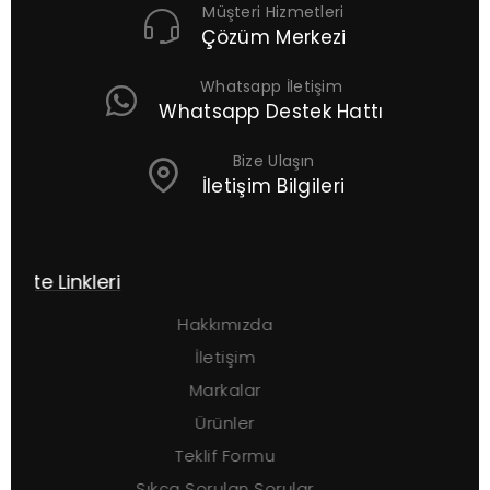
Müşteri Hizmetleri
Çözüm Merkezi
Whatsapp İletişim
Whatsapp Destek Hattı
Bize Ulaşın
İletişim Bilgileri
ri
Ürün Grupları
Hakkımızda
İletişim
Markalar
Ürünler
S
Teklif Formu
A
Sıkça Sorulan Sorular