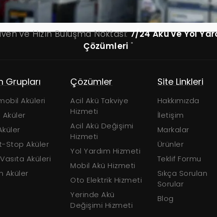
üven ve Hızın Buluşma Noktası:
7/24 Akü ve Yol Ya
Çözümleri
"
ı
Çözümler
Site Linkleri
Ür
ri
Acil Akü Takviye
Hakkımızda
Oto
Hizmeti
İletişim
AG
Acil Akü Değişimi
Markalar
EFB
Hizmeti
ler
Ürünler
Sta
Yol Yardım Hizmeti
leri
Teklif Formu
Ağı
Mobil Akü Hizmeti
Sıkça Sorulan
Mar
Oto Elektrik Hizmeti
Sorular
Yerinde Akü
Blog
Değişimi Hizmeti