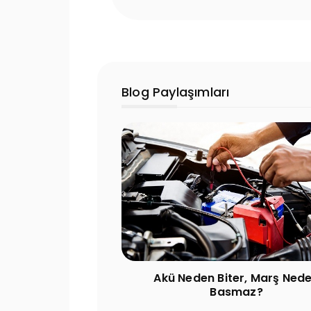
Blog Paylaşımları
işimi Mutlu Varta
Akü Neden Biter, Marş Ned
nci
Basmaz?