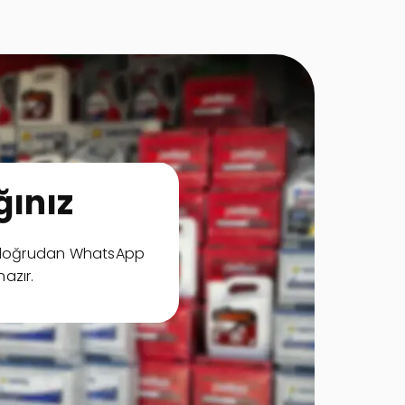
ınız
ya doğrudan WhatsApp
hazır.