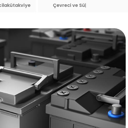
ilakütakviye
Teknoloji ve İnovasyon
|