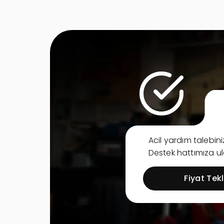
Acil yardım talebi
Destek hattımıza ula
Fiyat Tekli