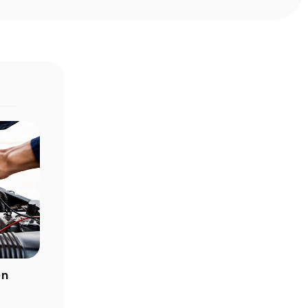
en
Akü Erken Biter mi? Ömrü Kaç Yıldır?