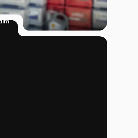
rdım
ün Grupları
Çözümler
Site Linkleri
mobil Aküleri
Acil Akü Takviye
Hakkımızda
Hizmeti
M Aküler
İletişim
Acil Akü Değişimi
 Aküler
Markalar
Hizmeti
rt-Stop Aküler
Ürünler
Yol Yardım Hizmeti
r Vasıta Aküleri
Teklif Formu
Mobil Akü Hizmeti
in Aküler
Sıkça Sorulan
Oto Elektrik Hizmeti
Sorular
Yerinde Akü
Blog
Değişimi Hizmeti