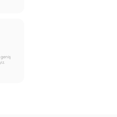
Garantili Ürünler
 geniş
Ürünlerimiz, kalite güvencesi altında, uzun
iz.
süreli garantilerle sunulmaktadır.