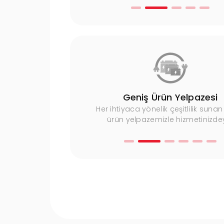
Uzman Ekip
Geniş Ürün Yelpazesi
imli kadromuzla yüksek
Her ihtiyaca yönelik çeşitlilik sunan
met sunuyoruz.
ürün yelpazemizle hizmetinizdey