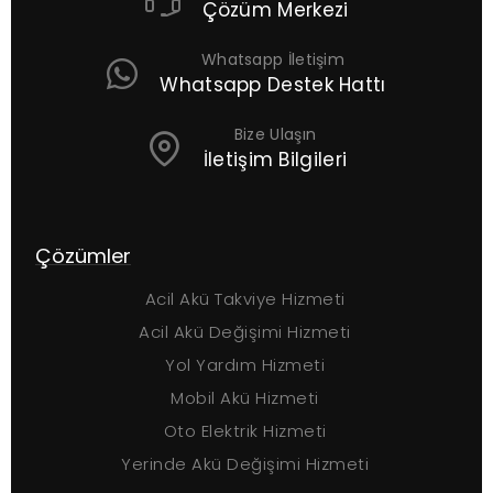
Çözüm Merkezi
Whatsapp İletişim
Whatsapp Destek Hattı
Bize Ulaşın
İletişim Bilgileri
Çözümler
S
Acil Akü Takviye Hizmeti
Acil Akü Değişimi Hizmeti
Yol Yardım Hizmeti
Mobil Akü Hizmeti
Oto Elektrik Hizmeti
Yerinde Akü Değişimi Hizmeti