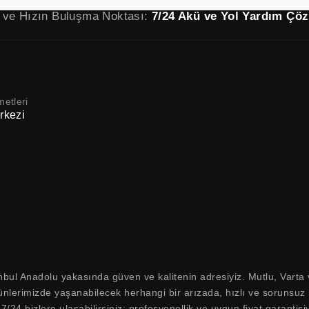
 ve Hızın Buluşma Noktası:
7/24 Akü ve Yol Yardım Çö
metleri
rkezi
bul Anadolu yakasında güven ve kalitenin adresiyiz. Mutlu, Varta 
ünlerimizde yaşanabilecek herhangi bir arızada, hızlı ve sorunsuz b
7/24 bizlere ulaşabilirsiniz; profesyonellik ve uygun fiyat garantis