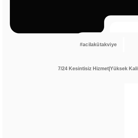
#acilakütakviye
7/24 Kesintisiz Hizmet|Yüksek Kali