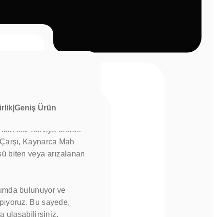
irlik|Geniş Ürün
 Acil Akü Takviye olarak
, Çarşı, Kaynarca Mah
sü biten veya arızalanan
onumda bulunuyor ve
apıyoruz. Bu sayede,
a ulaşabilirsiniz.