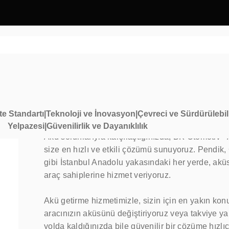
te Standartı|Teknoloji ve İnovasyon|Çevreci ve Sürdürülebil
Yelpazesi|Güvenilirlik ve Dayanıklılık
Akü sorunlarıyla karşılaştığınızda, BK Otomotiv -
size en hızlı ve etkili çözümü sunuyoruz. Pendik
gibi İstanbul Anadolu yakasındaki her yerde, akü
araç sahiplerine hizmet veriyoruz.
Akü getirme hizmetimizle, sizin için en yakın k
aracınızın aküsünü değiştiriyoruz veya takviye y
yolda kaldığınızda bile güvenilir bir çözüme hızlıc