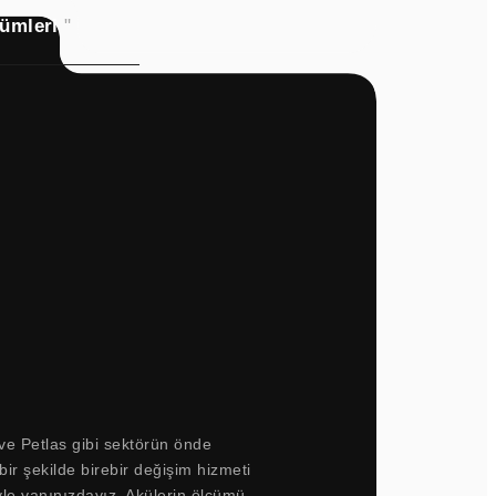
zümleri
"
ve Petlas gibi sektörün önde
ir şekilde birebir değişim hizmeti
iyle yanınızdayız. Akülerin ölçümü,