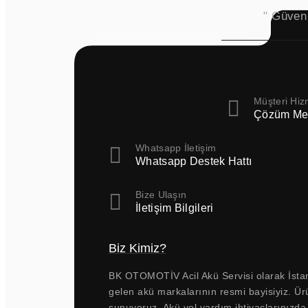
" Güven
Müşteri Hiz
Çözüm Me
Whatsapp İletişim
Whatsapp Destek Hattı
Bize Ulaşın
İletişim Bilgileri
Biz Kimiz?
BK OTOMOTİV Acil Akü Servisi olarak İstan
gelen akü markalarının resmi bayisiyiz. Ür
sunuyoruz. Akü yol yardım ihtiyaçlarınızda 