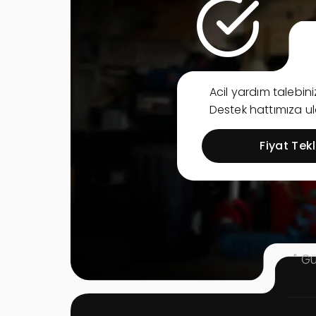
Acil yardım talebi
Destek hattımıza ula
Fiyat Tekli
" G