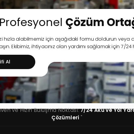
Profesyonel
Çözüm Ortağ
nizi hızla alabilmemiz için aşağıdaki formu doldurun ve
şın. Ekibimiz, ihtiyacınız olan yardımı sağlamak için 7/24 
fi Al
üven ve Hızın Buluşma Noktası:
7/24 Akü ve Yol Ya
Çözümleri
"