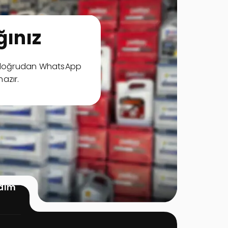
ınız
ya doğrudan WhatsApp
hazır.
rdım