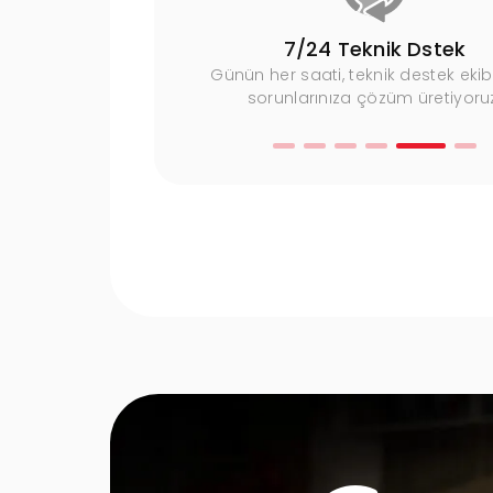
u Çözümler
7/24 Teknik Dstek
la, kaliteden ödün
Günün her saati, teknik destek ekib
ler sunuyoruz.
sorunlarınıza çözüm üretiyoru