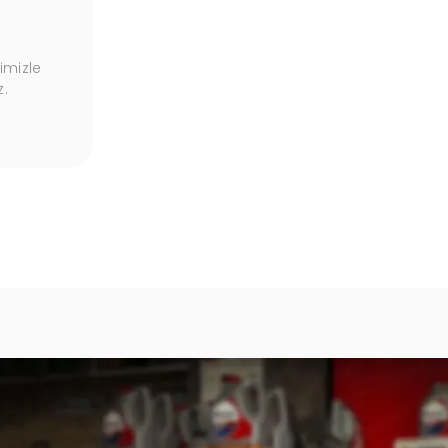
Sürdürülebilir Yaklaşım
imizle
Çevreye duyarlı, sürdürülebilir ürün ve
z.
hizmetlerle geleceğe değer katıyoruz.